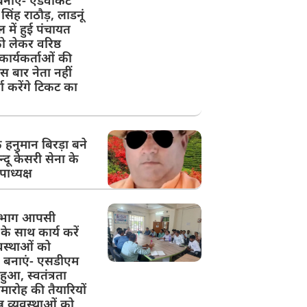
नाएं- एडवोकेट
िंह राठौड़, लाडनूं
 में हुई पंचायत
ो लेकर वरिष्ठ
ार्यकर्ताओं की
स बार नेता नहीं
ता करेंगे टिकट का
े हनुमान बिरड़ा बने
न्दू केसरी सेना के
उपाध्यक्ष
िभाग आपसी
के साथ कार्य करें
वस्थाओं को
न बनाएं- एसडीएम
ुआ, स्वतंत्रता
ारोह की तैयारियों
्न व्यवस्थाओं को