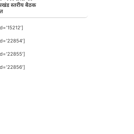
पखंड स्तरीय बैठक
त
id='15212']
id='22854']
id='22855']
id='22856']