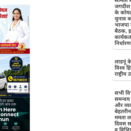
समिति ब
जगदीश स
के कोयल
चुनाव क
भाजपा क
बैठक, इ
कार्यकर्
निर्धारण
लाडनूं क
विश्व हि
राष्ट्रीय 
सभी व
समन्वय 
और व्य
बेहतरी
ममता लह
दिवस सम
व विभिन