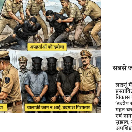
सबसे ज्
लाडनूं म
प्रस्ताव
विकास क
‘रूडीप स
गहन चर्
एवं नाग
सुझाव, स
अपशिष्ट