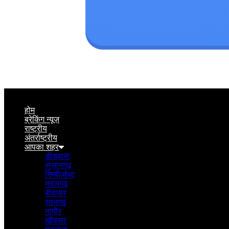
होम
ब्रेकिंग न्यूज़
राष्ट्रीय
अंतर्राष्ट्रीय
आपका शहर
डीडवाना
सुजानगढ़
निम्बीजोधा
नवलगढ़
बीदासर
रतनगढ
नागौर
खींवसर