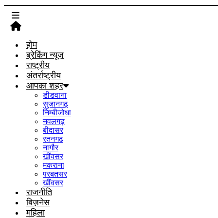
होम
ब्रेकिंग न्यूज़
राष्ट्रीय
अंतर्राष्ट्रीय
आपका शहर
डीडवाना
सुजानगढ़
निम्बीजोधा
नवलगढ़
बीदासर
रतनगढ
नागौर
खींवसर
मकराना
परबतसर
खींवसर
राजनीति
बिज़नेस
महिला