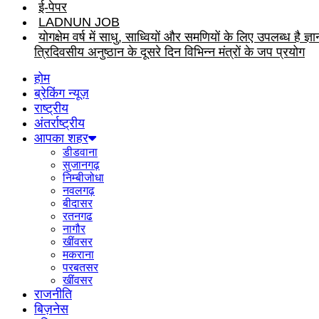
ई-पेपर
LADNUN JOB
योगक्षेम वर्ष में साधु, साध्वियों और समणियों के लिए उपलब्ध 
त्रिदिवसीय अनुष्ठान के दूसरे दिन विभिन्न मंत्रों के जप प्रयोग
होम
ब्रेकिंग न्यूज़
राष्ट्रीय
अंतर्राष्ट्रीय
आपका शहर
डीडवाना
सुजानगढ़
निम्बीजोधा
नवलगढ़
बीदासर
रतनगढ
नागौर
खींवसर
मकराना
परबतसर
खींवसर
राजनीति
बिज़नेस