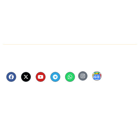
उपलब्ध है ज्ञानाराधना और आगमन अध्ययन का
स्वर्णिम अवसर- आचार्य महाश्रमण, लाडनूं में
आयोजित त्रिदिवसीय अनुष्ठान के दूसरे दिन
विभिन्न मंत्रों के जप प्रयोग
Follow Us Now