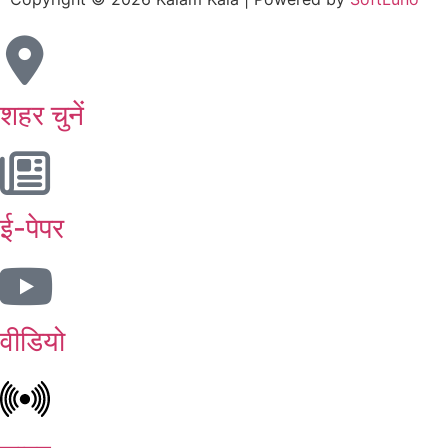
शहर चुनें
ई-पेपर
वीडियो