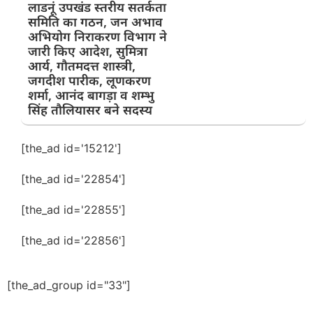
लाडनूं उपखंड स्तरीय सतर्कता
समिति का गठन, जन अभाव
अभियोग निराकरण विभाग ने
जारी किए आदेश, सुमित्रा
आर्य, गौतमदत्त शास्त्री,
जगदीश पारीक, लूणकरण
शर्मा, आनंद बागड़ा व शम्भु
सिंह तौलियासर बने सदस्य
[the_ad id='15212']
[the_ad id='22854']
[the_ad id='22855']
[the_ad id='22856']
[the_ad_group id="33"]