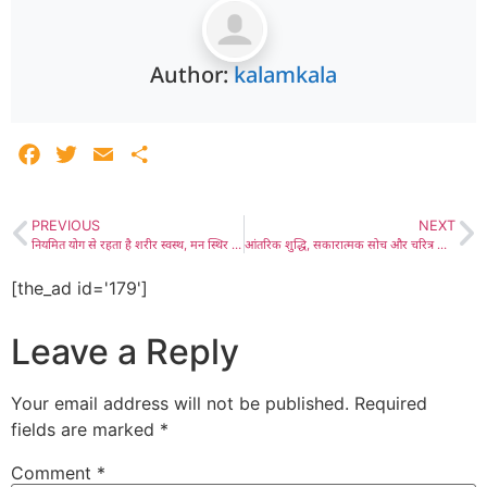
Author:
kalamkala
Facebook
Twitter
Email
Share
PREVIOUS
NEXT
नियमित योग से रहता है शरीर स्वस्थ, मन स्थिर तथा व्यक्ति तनावमुक्त- डॉ. चारण, भारत विकास परिषद द्वारा लगाया गया 90 दिवसीय योग शिविर सम्पन्न, पूजा माली को मिला ‘श्रेष्ठ-सहभागी’ पदक, पार्वती प्रजापत एवं शाहीन को मिला ‘उत्कृष्ट अभ्यासी’ पदक
आंतरिक शुद्धि, सकारात्मक सोच और चरित्र निर्माण की दिशा में आगे बढें- आचार्यश्री महाश्रमण, जैन विश्वभारती विश्वविद्यालय में हुआ आचार्यश्री महाश्रमण का प्रवचन
[the_ad id='179']
Leave a Reply
Your email address will not be published.
Required
fields are marked
*
Comment
*