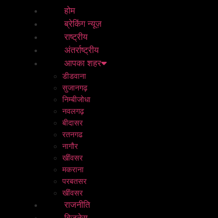
होम
ब्रेकिंग न्यूज़
राष्ट्रीय
अंतर्राष्ट्रीय
आपका शहर
डीडवाना
सुजानगढ़
निम्बीजोधा
नवलगढ़
बीदासर
रतनगढ
नागौर
खींवसर
मकराना
परबतसर
खींवसर
राजनीति