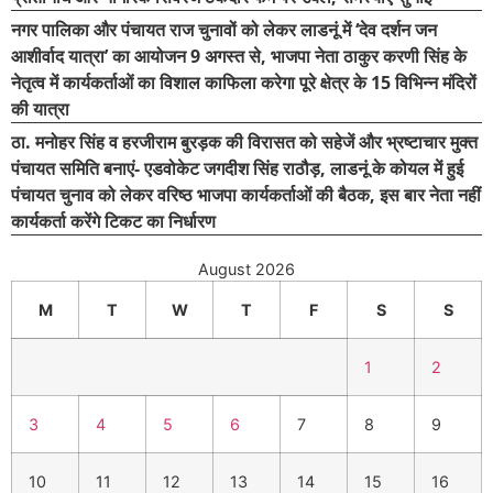
नगर पालिका और पंचायत राज चुनावों को लेकर लाडनूं में ‘देव दर्शन जन
आशीर्वाद यात्रा’ का आयोजन 9 अगस्त से, भाजपा नेता ठाकुर करणी सिंह के
नेतृत्व में कार्यकर्ताओं का विशाल काफिला करेगा पूरे क्षेत्र के 15 विभिन्न मंदिरों
की यात्रा
ठा. मनोहर सिंह व हरजीराम बुरड़क की विरासत को सहेजें और भ्रष्टाचार मुक्त
पंचायत समिति बनाएं- एडवोकेट जगदीश सिंह राठौड़, लाडनूं के कोयल में हुई
पंचायत चुनाव को लेकर वरिष्ठ भाजपा कार्यकर्ताओं की बैठक, इस बार नेता नहीं
कार्यकर्ता करेंगे टिकट का निर्धारण
August 2026
M
T
W
T
F
S
S
1
2
3
4
5
6
7
8
9
10
11
12
13
14
15
16