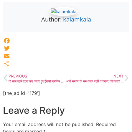
Author:
kalamkala
Facebook
Twitter
Email
Share
PREVIOUS
NEXT
दो साल पहले हत्या कर फरार हुए ईनामी मुलजिम को लाडनूं पुलिस ने कड़ी मशक्कत के बाद दबोचा, मुलजिम ने खामियाद में अपहरण कर हत्या के बाद शव सड़क पर फेंका था, मुलजिम दो सालों में अलग-अलग राज्यों में जगह बदल-बदल कर रह रहा था
आर्य समाज के संस्थापक महर्षि दयानन्द की जयंती मनाई और उनके आदर्शों पर चलने की आवश्यकता बताई
[the_ad id='179']
Leave a Reply
Your email address will not be published.
Required
fields are marked
*