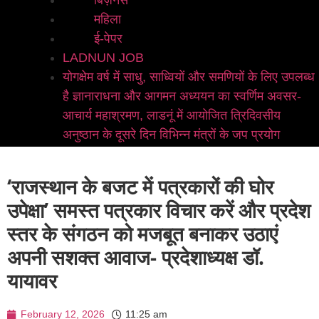
बिज़नेस
महिला
ई-पेपर
LADNUN JOB
योगक्षेम वर्ष में साधु, साध्वियों और समणियों के लिए उपलब्ध
है ज्ञानाराधना और आगमन अध्ययन का स्वर्णिम अवसर-
आचार्य महाश्रमण, लाडनूं में आयोजित त्रिदिवसीय
अनुष्ठान के दूसरे दिन विभिन्न मंत्रों के जप प्रयोग
‘राजस्थान के बजट में पत्रकारों की घोर
उपेक्षा’ समस्त पत्रकार विचार करें और प्रदेश
स्तर के संगठन को मजबूत बनाकर उठाएं
अपनी सशक्त आवाज- प्रदेशाध्यक्ष डॉ.
यायावर
February 12, 2026
11:25 am