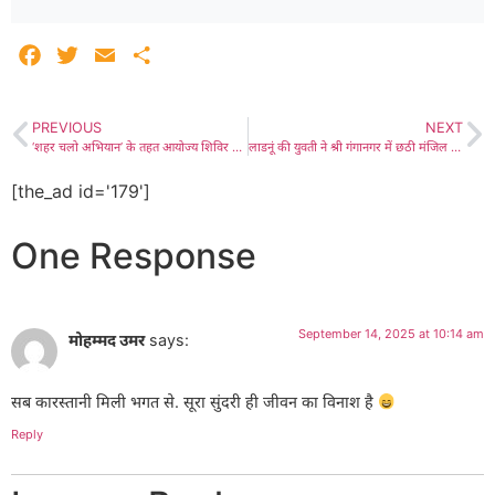
Facebook
Twitter
Email
Share
PREVIOUS
NEXT
‘शहर चलो अभियान’ के तहत आयोज्य शिविर अब 15 के बजाय 17 सितंबर से होंगे प्रारंभ
लाडनूं की युवती ने श्री गंगानगर में छठी मंजिल की बालकनी से छलांग लगा कर अपनी जान दी, युवती श्रीगंगानगर के एक युवक के साथ रह रही थी लिव इन रिलेशन में, स्वयं को दंपती बता कर लिया फ्लैट, पुलिस इस सुसाइड के हर पहलु की कर रही जांच, मृतका के मोबाइल की रिकॉर्डिंग की भी होगी पूरी पड़ताल
[the_ad id='179']
One Response
September 14, 2025 at 10:14 am
मोहम्मद उमर
says:
सब कारस्तानी मिली भगत से. सूरा सुंदरी ही जीवन का विनाश है
Reply