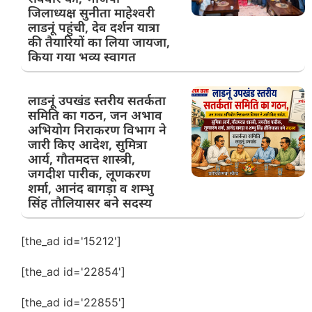
जिलाध्यक्ष सुनीता माहेश्वरी
लाडनूं पहुंची, देव दर्शन यात्रा
की तैयारियों का लिया जायजा,
किया गया भव्य स्वागत
लाडनूं उपखंड स्तरीय सतर्कता
समिति का गठन, जन अभाव
अभियोग निराकरण विभाग ने
जारी किए आदेश, सुमित्रा
आर्य, गौतमदत्त शास्त्री,
जगदीश पारीक, लूणकरण
शर्मा, आनंद बागड़ा व शम्भु
सिंह तौलियासर बने सदस्य
[the_ad id='15212']
[the_ad id='22854']
[the_ad id='22855']