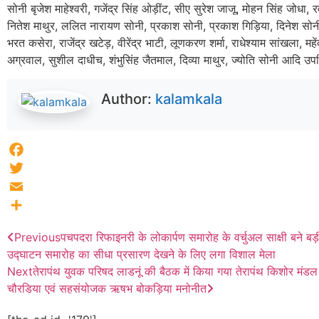
सोनी बृजेश माहेश्वरी, गजेंद्र सिंह ओड़ींट, सीए सुरेश जाजू, मोहन सिंह जोधा, 
नितेश माथुर, ललित नारायण सोनी, प्रकाश सोनी, प्रकाश गिड़िया, दिनेश सोनी
भरत कसेरा, राजेंद्र खटेड़, वीरेंद्र भाटी, लूणकरण शर्मा, राधेश्याम सांखला, महे
अग्रवाल, सुशील दाधीच, शंभुसिंह जैतमाल, दिव्या माथुर, ज्योति सोनी आदि उप
Author:
kalamkala
Facebook
Twitter
Email
Share
Previous
पचपदरा रिफाइनरी के लोकार्पण समारोह के वर्चुअल साक्षी बने बड़ी स
उद्घाटन समारोह का सीधा प्रसारण देखने के लिए लगा विशाल मेला
Next
तेरापंथ युवक परिषद लाडनूं की बैठक में किया गया तेरापंथ किशोर मंड
चौरडिया एवं सहसंयोजक ऋषभ बोकड़िया मनोनीत