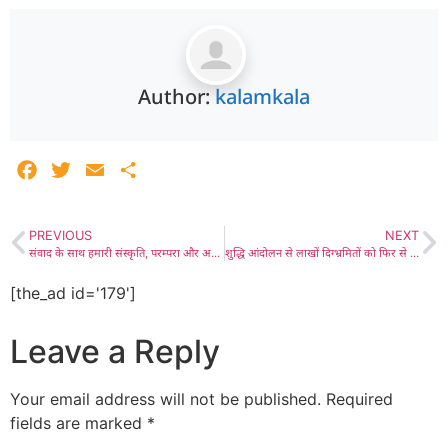
Author:
kalamkala
Facebook
Twitter
Email
Share
PREVIOUS
NEXT
संवाद के साथ हमारी संस्कृति, परम्परा और अस्मिता की आधारशिला है मातृभाषा- प्रो. व्यास, लाडनूं के जैविभा विश्विविद्मायालय में ‘मातृभाषा दिवस’ कार्यक्रम आयोजित
शुद्धि आंदोलन से लाखों दिग्भ्रमितों को फिर से सनातन धारा में किया शामिल- डॉ. सैनी, गुरुकुल कांगड़ी के संस्थापक स्वामी श्रद्धानंद को जयंती पर किया याद
[the_ad id='179']
Leave a Reply
Your email address will not be published.
Required
fields are marked
*