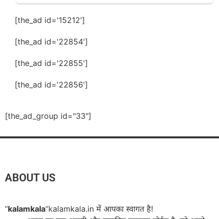
[the_ad id='15212']
[the_ad id='22854']
[the_ad id='22855']
[the_ad id='22856']
[the_ad_group id="33"]
ABOUT US
“
kalamkala
“kalamkala.in में आपका स्वागत है!