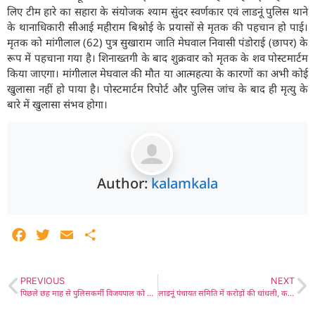
लिए टीम हारे का सहारा के संयोजक श्याम सुंदर स्वर्णकार एवं लाडनूं पुलिस थाने
के थानाधिकारी सीआई महीराम बिश्नोई के प्रयासों से मृतक की पहचान हो पाई।
मृतक को मांगीलाल (62) पुत्र सुखाराम जाति मेघवाल निवासी पंडोराई (छापर) के
रूप में पहचाना गया है। शिनाख्तगी के बाद शुक्रवार को मृतक के शव पोस्टमार्टम
किया जाएगा। मांगीलाल मेघवाल की मौत या आत्महत्या के कारणों का अभी कोई
खुलासा नहीं हो पाया है। पोस्टमार्टम रिपोर्ट और पुलिस जांच के बाद ही मृत्यु के
बारे में खुलासा संभव होगा।
Author:
kalamkala
Facebook
Twitter
Email
Share
PREVIOUS
NEXT
पिछले छह माह से पुलिसकर्मी विजयपाल को जान से मारने पर तुले हैं आधा दर्जन लोग, डेढ माह पहले छुट्टी पर आने पर लाठियों व सरियों से किया जानलेवा हमला, अब तक कोई नहीं पकड़ा जाने से असंतोष
लाडनूं पंचायत समिति में करोड़ों की धांधली, कमीशनखोरी, मनमर्जी, अधिकारियों को डराने-दबाने के गंभीर आरोप, प्रधान के खिलाफ जांच कमेटी द्वारा जांच-पड़ताल करवाने की मांग, भाजपा नेता जगदीश सिंह ने दिया कलेक्टर को ज्ञापन