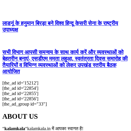
लाडनूं के हनुमान बिरड़ा बने विश्व हिन्दू केसरी सेना के राष्ट्रीय
उपाध्यक्ष
सभी विभाग आपसी समन्वय के साथ कार्य करें और व्यवस्थाओं को
बेहतरीन बनाएं- एसडीएम ममता लहुआ, स्वतंत्रता दिवस समारोह की
तैयारियों व विभिन्न व्यवस्थाओं को लेकर उपखंड स्तरीय बैठक
आयोजित
[the_ad id='15212']
[the_ad id='22854']
[the_ad id='22855']
[the_ad id='22856']
[the_ad_group id="33"]
ABOUT US
“
kalamkala
“kalamkala.in में आपका स्वागत है!