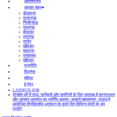
अंतर्राष्ट्रीय
आपका शहर
डीडवाना
सुजानगढ़
निम्बीजोधा
नवलगढ़
बीदासर
रतनगढ
नागौर
खींवसर
मकराना
परबतसर
खींवसर
राजनीति
बिज़नेस
महिला
ई-पेपर
LADNUN JOB
योगक्षेम वर्ष में साधु, साध्वियों और समणियों के लिए उपलब्ध है ज्ञानाराधना
और आगमन अध्ययन का स्वर्णिम अवसर- आचार्य महाश्रमण, लाडनूं में
आयोजित त्रिदिवसीय अनुष्ठान के दूसरे दिन विभिन्न मंत्रों के जप
प्रयोग