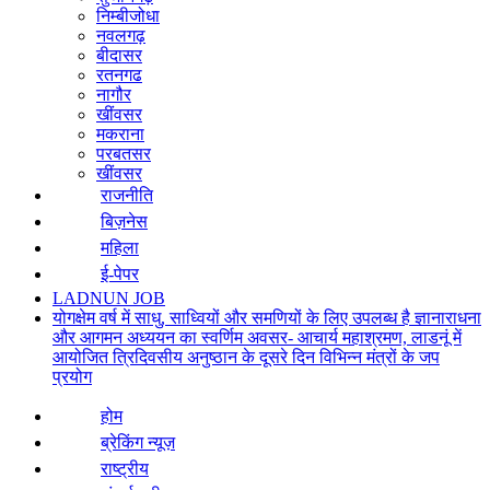
निम्बीजोधा
नवलगढ़
बीदासर
रतनगढ
नागौर
खींवसर
मकराना
परबतसर
खींवसर
राजनीति
बिज़नेस
महिला
ई-पेपर
LADNUN JOB
योगक्षेम वर्ष में साधु, साध्वियों और समणियों के लिए उपलब्ध है ज्ञानाराधना
और आगमन अध्ययन का स्वर्णिम अवसर- आचार्य महाश्रमण, लाडनूं में
आयोजित त्रिदिवसीय अनुष्ठान के दूसरे दिन विभिन्न मंत्रों के जप
प्रयोग
होम
ब्रेकिंग न्यूज़
राष्ट्रीय