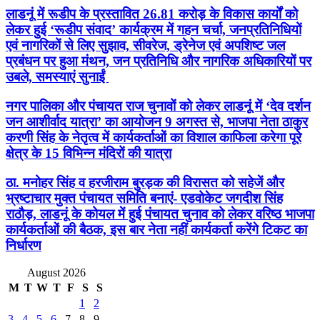
लाडनूं में रूडीप के प्रस्तावित 26.81 करोड़ के विकास कार्यों को
लेकर हुई ‘रूडीप संवाद’ कार्यक्रम में गहन चर्चा, जनप्रतिनिधियों
एवं नागरिकों से लिए सुझाव, सीवरेज, ड्रेनेज एवं अपशिष्ट जल
प्रबंधन पर हुआ मंथन, जन प्रतिनिधि और नागरिक अधिकारियों पर
उबले, समस्याएं सुनाईं
नगर पालिका और पंचायत राज चुनावों को लेकर लाडनूं में ‘देव दर्शन
जन आशीर्वाद यात्रा’ का आयोजन 9 अगस्त से, भाजपा नेता ठाकुर
करणी सिंह के नेतृत्व में कार्यकर्ताओं का विशाल काफिला करेगा पूरे
क्षेत्र के 15 विभिन्न मंदिरों की यात्रा
ठा. मनोहर सिंह व हरजीराम बुरड़क की विरासत को सहेजें और
भ्रष्टाचार मुक्त पंचायत समिति बनाएं- एडवोकेट जगदीश सिंह
राठौड़, लाडनूं के कोयल में हुई पंचायत चुनाव को लेकर वरिष्ठ भाजपा
कार्यकर्ताओं की बैठक, इस बार नेता नहीं कार्यकर्ता करेंगे टिकट का
निर्धारण
August 2026
M
T
W
T
F
S
S
1
2
3
4
5
6
7
8
9