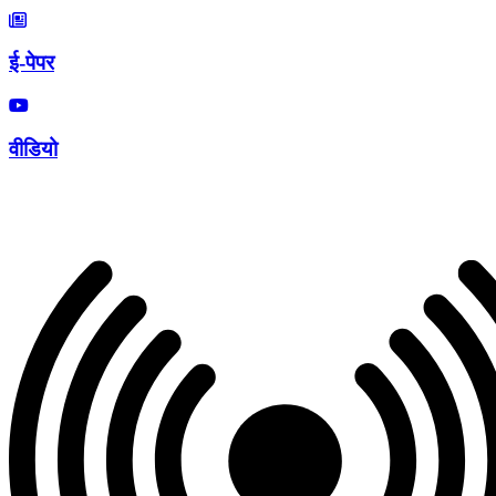
ई-पेपर
वीडियो