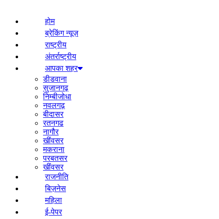
होम
ब्रेकिंग न्यूज़
राष्ट्रीय
अंतर्राष्ट्रीय
आपका शहर
डीडवाना
सुजानगढ़
निम्बीजोधा
नवलगढ़
बीदासर
रतनगढ
नागौर
खींवसर
मकराना
परबतसर
खींवसर
राजनीति
बिज़नेस
महिला
ई-पेपर