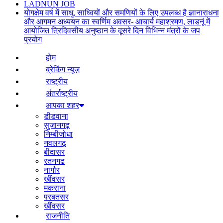
LADNUN JOB
योगक्षेम वर्ष में साधु, साध्वियों और समणियों के लिए उपलब्ध है ज्ञानाराधना
और आगमन अध्ययन का स्वर्णिम अवसर- आचार्य महाश्रमण, लाडनूं में
आयोजित त्रिदिवसीय अनुष्ठान के दूसरे दिन विभिन्न मंत्रों के जप
प्रयोग
होम
ब्रेकिंग न्यूज़
राष्ट्रीय
अंतर्राष्ट्रीय
आपका शहर
डीडवाना
सुजानगढ़
निम्बीजोधा
नवलगढ़
बीदासर
रतनगढ
नागौर
खींवसर
मकराना
परबतसर
खींवसर
राजनीति