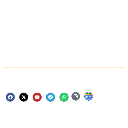
LADNUN JOB
योगक्षेम वर्ष में साधु, साध्वियों और समणियों के लिए
उपलब्ध है ज्ञानाराधना और आगमन अध्ययन का
स्वर्णिम अवसर- आचार्य महाश्रमण, लाडनूं में
आयोजित त्रिदिवसीय अनुष्ठान के दूसरे दिन
विभिन्न मंत्रों के जप प्रयोग
Follow Us Now