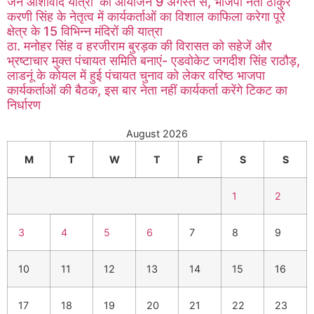
जन आशीर्वाद यात्रा’ का आयोजन 9 अगस्त से, भाजपा नेता ठाकुर
करणी सिंह के नेतृत्व में कार्यकर्ताओं का विशाल काफिला करेगा पूरे
क्षेत्र के 15 विभिन्न मंदिरों की यात्रा
ठा. मनोहर सिंह व हरजीराम बुरड़क की विरासत को सहेजें और
भ्रष्टाचार मुक्त पंचायत समिति बनाएं- एडवोकेट जगदीश सिंह राठौड़,
लाडनूं के कोयल में हुई पंचायत चुनाव को लेकर वरिष्ठ भाजपा
कार्यकर्ताओं की बैठक, इस बार नेता नहीं कार्यकर्ता करेंगे टिकट का
निर्धारण
August 2026
M
T
W
T
F
S
S
1
2
3
4
5
6
7
8
9
10
11
12
13
14
15
16
17
18
19
20
21
22
23