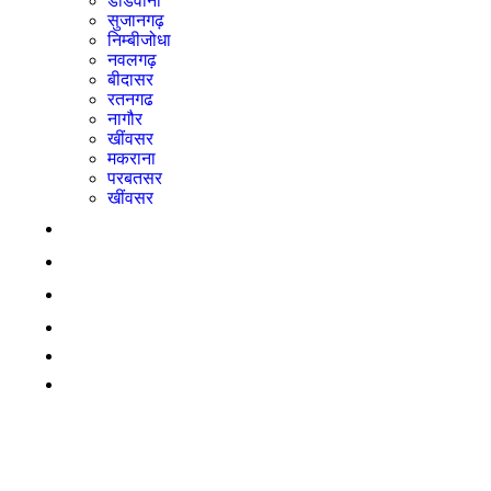
डीडवाना
सुजानगढ़
निम्बीजोधा
नवलगढ़
बीदासर
रतनगढ
नागौर
खींवसर
मकराना
परबतसर
खींवसर
राजनीति
बिज़नेस
महिला
ई-पेपर
LADNUN JOB
योगक्षेम वर्ष में साधु, साध्वियों और समणियों के लिए
उपलब्ध है ज्ञानाराधना और आगमन अध्ययन का
स्वर्णिम अवसर- आचार्य महाश्रमण, लाडनूं में
आयोजित त्रिदिवसीय अनुष्ठान के दूसरे दिन