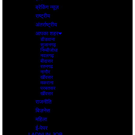
ब्रेकिंग न्यूज़
राष्ट्रीय
अंतर्राष्ट्रीय
आपका शहर
डीडवाना
सुजानगढ़
निम्बीजोधा
नवलगढ़
बीदासर
रतनगढ
नागौर
खींवसर
मकराना
परबतसर
खींवसर
राजनीति
बिज़नेस
महिला
ई-पेपर
LADNUN JOB