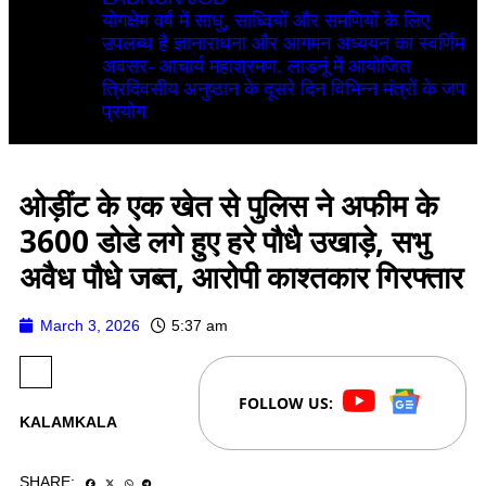
योगक्षेम वर्ष में साधु, साध्वियों और समणियों के लिए
उपलब्ध है ज्ञानाराधना और आगमन अध्ययन का स्वर्णिम
अवसर- आचार्य महाश्रमण, लाडनूं में आयोजित
त्रिदिवसीय अनुष्ठान के दूसरे दिन विभिन्न मंत्रों के जप
प्रयोग
ओड़ींट के एक खेत से पुलिस ने अफीम के
3600 डोडे लगे हुए हरे पौधै उखाड़े, सभु
अवैध पौधे जब्त, आरोपी काश्तकार गिरफ्तार
March 3, 2026
5:37 am
FOLLOW US:
KALAMKALA
SHARE: