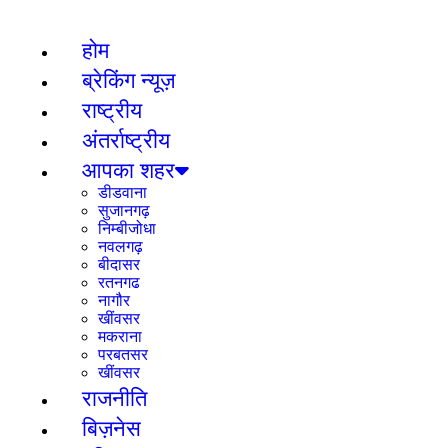
विभिन्न मंत्रों के जप प्रयोग
होम
ब्रेकिंग न्यूज़
राष्ट्रीय
अंतर्राष्ट्रीय
आपका शहर
डीडवाना
सुजानगढ़
निम्बीजोधा
नवलगढ़
बीदासर
रतनगढ
नागौर
खींवसर
मकराना
परबतसर
खींवसर
राजनीति
बिज़नेस