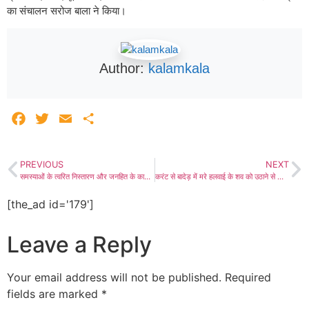
का संचालन सरोज बाला ने किया।
Author:
kalamkala
Facebook
Twitter
Email
Share
PREVIOUS
NEXT
समस्याओं के त्वरित निस्तारण और जनहित के कार्यों के साथ योजनाओं का प्रभावी क्रियान्वयन रहेंगे प्राथमिकता- अवधेश मीणा कलेक्टर, नव पदस्थापित जिला कलक्टर अवधेश मीणा ने ग्रहण किया कार्यभार, सभी अनुभागों-शाखाओं का किया अवलोकन
करंट से बादेड़ में मरे हलवाई के शव को उठाने से किया इंकार, सौंपा मांगपत्र और दिया धरना, 50 लाख का मुआवजा, मकान व प्लॉट, सरकारी नौकरी, डेयरी और दोषी अधिकारियों व कर्मचारियों को बर्खास्त करने की मांग
[the_ad id='179']
Leave a Reply
Your email address will not be published.
Required
fields are marked
*