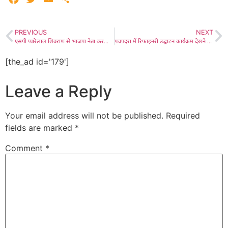
PREVIOUS
NEXT
एसपी प्यारेलाल शिवराण से भाजपा नेता करणीसिंह ने की शिष्टाचार भेंट
पचपदरा में रिफाइनरी उद्घाटन कार्यक्रम देखने के साथ ही हम जुड़ पाएंगे ‘टू वे कम्युनिकेशन’ के माध्यम से सीधे प्रधानमंत्री से, उनको हम देखेंगे-सुनेंगे, तो भी हमको देखेंगे-सुनेंगे- डॉ. अपूर्वा सिंह (प्रदेश मंत्री भाजपा), लाडनूं में भाजपा की मासिक बैठक में किया प्रदेश मंत्री ने सम्बोधित, संगठन की मजबूती के सूत्र बताए
[the_ad id='179']
Leave a Reply
Your email address will not be published.
Required
fields are marked
*
Comment
*