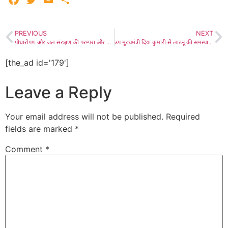
Facebook
Twitter
Email
Share
PREVIOUS
NEXT
पौधारोपण और जल संरक्षण की परम्परा और पर्यावरण संस्कृति का आधार- नायब तहसीलदार बीरमसिंह सैनी, हरियालो राजस्थान के तहत मीठड़ी विद्यालय में वृक्षारोपण कर पर्यावरण संरक्षण का लिया संकल्प
उप मुख्यमंत्री दिया कुमारी से लाडनूं की समस्याओं को लेकर विस्तार से चर्चा, भाजपा नेता ठाकुर करणीसिंह ने की सहयोग की अपील
[the_ad id='179']
Leave a Reply
Your email address will not be published.
Required
fields are marked
*
Comment
*