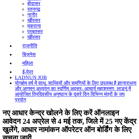
बीदासर
रतनगढ
नागौर
खींवसर
मकराना
परबतसर
खींवसर
राजनीति
बिज़नेस
महिला
ई-पेपर
LADNUN JOB
योगक्षेम वर्ष में साधु, साध्वियों और समणियों के लिए उपलब्ध है ज्ञानाराधना
और आगमन अध्ययन का स्वर्णिम अवसर- आचार्य महाश्रमण, लाडनूं में
आयोजित त्रिदिवसीय अनुष्ठान के दूसरे दिन विभिन्न मंत्रों के जप
प्रयोग
नए आधार केन्द्र खोलने के लिए करें ऑनलाइन
आवेदन 24 अप्रेल से 4 मई तक, जिले में 25 नए केंद्र
खुलेंगे, आधार नामांकन ऑपरेटर ऑन बोर्डिंग के लिए
सूचना जारी