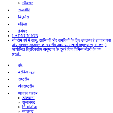
खींवसर
राजनीति
बिज़नेस
महिला
ई-पेपर
LADNUN JOB
योगक्षेम वर्ष में साधु, साध्वियों और समणियों के लिए उपलब्ध है ज्ञानाराधना
और आगमन अध्ययन का स्वर्णिम अवसर- आचार्य महाश्रमण, लाडनूं में
आयोजित त्रिदिवसीय अनुष्ठान के दूसरे दिन विभिन्न मंत्रों के जप
प्रयोग
होम
ब्रेकिंग न्यूज़
राष्ट्रीय
अंतर्राष्ट्रीय
आपका शहर
डीडवाना
सुजानगढ़
निम्बीजोधा
नवलगढ़