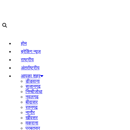
होम
ब्रेकिंग न्यूज़
राष्ट्रीय
अंतर्राष्ट्रीय
आपका शहर
डीडवाना
सुजानगढ़
निम्बीजोधा
नवलगढ़
बीदासर
रतनगढ
नागौर
खींवसर
मकराना
परबतसर