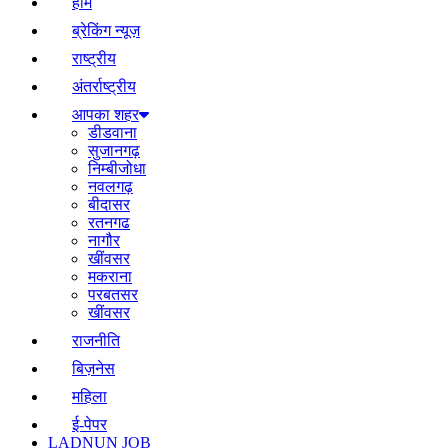
होम
ब्रेकिंग न्यूज़
राष्ट्रीय
अंतर्राष्ट्रीय
आपका शहर
डीडवाना
सुजानगढ़
निम्बीजोधा
नवलगढ़
बीदासर
रतनगढ
नागौर
खींवसर
मकराना
परबतसर
खींवसर
राजनीति
बिज़नेस
महिला
ई-पेपर
LADNUN JOB