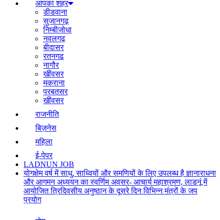
आपका शहर
डीडवाना
सुजानगढ़
निम्बीजोधा
नवलगढ़
बीदासर
रतनगढ
नागौर
खींवसर
मकराना
परबतसर
खींवसर
राजनीति
बिज़नेस
महिला
ई-पेपर
LADNUN JOB
योगक्षेम वर्ष में साधु, साध्वियों और समणियों के लिए उपलब्ध है ज्ञानाराधना
और आगमन अध्ययन का स्वर्णिम अवसर- आचार्य महाश्रमण, लाडनूं में
आयोजित त्रिदिवसीय अनुष्ठान के दूसरे दिन विभिन्न मंत्रों के जप
प्रयोग