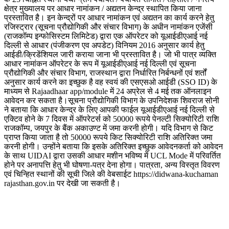
क्षेत्र मुख्यालय पर आधार नामांकन / अद्यतन केन्द्र स्थापित किया जाना
प्रस्तावित है। इन केन्द्रों पर आधार नामांकन एवं अद्यतन का कार्य करने हेतु
रजिस्ट्रार (सूचना प्रौद्योगिकी और संचार विभाग) के अधीन नामांकन एजेंसी
(राजकॉम्प इन्फोसिस्टम लिमिटेड) द्वारा एक ऑपरेटर को यूआईडीएआई नई
दिल्ली से आधार (पंजीकरण एव अपडेट) विनियम 2016 अनुसार कार्य हेतु
आईडी/क्रिडेंशियल जारी कराया जाना भी प्रस्तावित है। जो भी पात्र व्यक्ति
आधार नामांकन ऑपरेटर के रूप में यूआईडीएआई नई दिल्ली एवं सूचना
प्रौद्योगिकी और संचार विभाग, राजस्थान द्वारा निर्धारित निर्बन्धनों एवं शर्तों
अनुसार कार्य करने का इच्छुक है वह स्वयं की एसएसओ आईडी (SSO ID) के
माध्यम से Rajaadhaar app/module में 24 अप्रेल से 4 मई तक ऑनलाइन
आवेदन कर सकता है।सूचना प्रौद्योगिकी विभाग के उपनिदेशक शिवराज सोनी
ने बताया कि आधार केन्द्र के लिए आपकी फाईल यूआईडीएआई नई दिल्ली से
एक्टिव होने के 7 दिवस में ऑपरेटर्स को 50000 रूपये पेनल्टी सिक्योरिटी राशि
राजकॉम्प, जयपुर के बैंक अकाउण्ट में जमा करनी होगी। यदि विभाग से किट
प्राप्त किया जाता है तो 50000 रूपये किट सिक्योरिटी राशि अतिरिक्त जमा
करनी होगी। उन्होंने बताया कि इसके अतिरिक्त इच्छुक आवेदनकर्ता को आवेदन
के साथ UIDAI द्वारा उसकी आधार मशीन भविष्य में UCL Mode में परिवर्तित
होने पर अनापत्ति हेतु भी घोषणा-पत्र देना होगा। पात्रता, अन्य विस्तृत विवरण
एवं चिन्हित स्थानों की सूची जिले की वेबसाईट https://didwana-kuchaman
rajasthan.gov.in पर देखी जा सकती है।