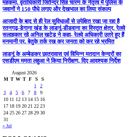
महकमा, वृताधिकारी जितेन्द्र सिंह चारण के नेतृत्व में पुलिस के
जवानों ने 150 पौधे लगाए और देखभाल का लिया संकल्प
आजादी के बाद से ही रेल सुविधाओं से उपेक्षित रखा जा रहा है
रतनगढ़-डेगाना खंड के लाडनूं-डीडवाना का विस्तृत क्षेत्र, रेलवे
सलाहकार रहे अनिल खटेड़ ने कहा- रेलवे अधिकारी उतरे हुए हैं
मनमानी पर, बेतुके तर्क रख कर जनता को कर रहे भ्रमित
लाडनूं के अम्बेडकर छात्रावास एवं विभिन्न मतदान केन्द्रों का
एसडीएम ममता लहुआ ने किया निरीक्षण, दिए आवश्यक निर्देश
August 2026
M
T
W
T
F
S
S
1
2
3
4
5
6
7
8
9
10
11
12
13
14
15
16
17
18
19
20
21
22
23
24
25
26
27
28
29
30
31
« Jul