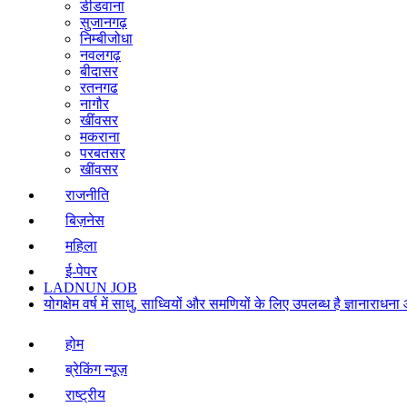
डीडवाना
सुजानगढ़
निम्बीजोधा
नवलगढ़
बीदासर
रतनगढ
नागौर
खींवसर
मकराना
परबतसर
खींवसर
राजनीति
बिज़नेस
महिला
ई-पेपर
LADNUN JOB
योगक्षेम वर्ष में साधु, साध्वियों और समणियों के लिए उपलब्ध है ज्ञानार
होम
ब्रेकिंग न्यूज़
राष्ट्रीय