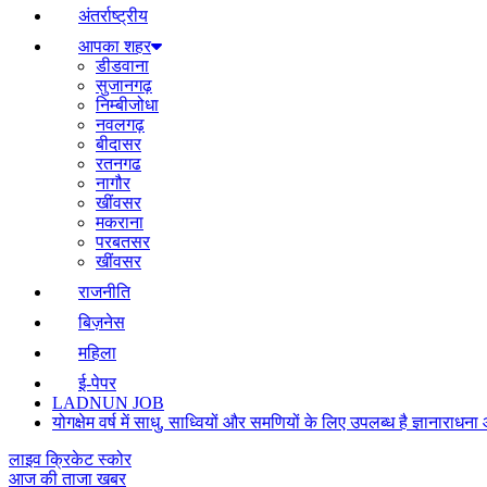
अंतर्राष्ट्रीय
आपका शहर
डीडवाना
सुजानगढ़
निम्बीजोधा
नवलगढ़
बीदासर
रतनगढ
नागौर
खींवसर
मकराना
परबतसर
खींवसर
राजनीति
बिज़नेस
महिला
ई-पेपर
LADNUN JOB
योगक्षेम वर्ष में साधु, साध्वियों और समणियों के लिए उपलब्ध है ज्ञानार
लाइव क्रिकेट स्कोर
आज की ताजा खबर