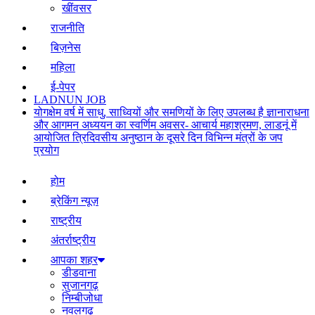
खींवसर
राजनीति
बिज़नेस
महिला
ई-पेपर
LADNUN JOB
योगक्षेम वर्ष में साधु, साध्वियों और समणियों के लिए उपलब्ध है ज्ञानाराधना
और आगमन अध्ययन का स्वर्णिम अवसर- आचार्य महाश्रमण, लाडनूं में
आयोजित त्रिदिवसीय अनुष्ठान के दूसरे दिन विभिन्न मंत्रों के जप
प्रयोग
होम
ब्रेकिंग न्यूज़
राष्ट्रीय
अंतर्राष्ट्रीय
आपका शहर
डीडवाना
सुजानगढ़
निम्बीजोधा
नवलगढ़