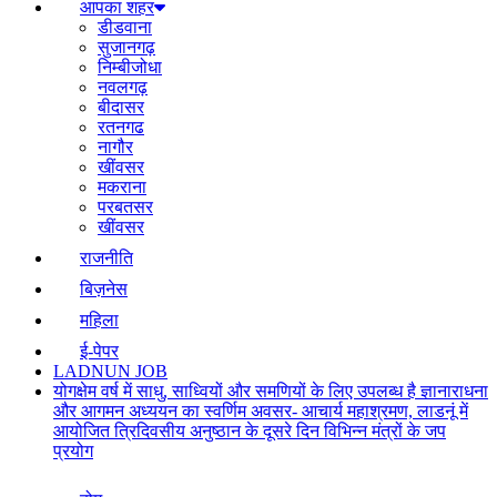
आपका शहर
डीडवाना
सुजानगढ़
निम्बीजोधा
नवलगढ़
बीदासर
रतनगढ
नागौर
खींवसर
मकराना
परबतसर
खींवसर
राजनीति
बिज़नेस
महिला
ई-पेपर
LADNUN JOB
योगक्षेम वर्ष में साधु, साध्वियों और समणियों के लिए उपलब्ध है ज्ञानाराधना
और आगमन अध्ययन का स्वर्णिम अवसर- आचार्य महाश्रमण, लाडनूं में
आयोजित त्रिदिवसीय अनुष्ठान के दूसरे दिन विभिन्न मंत्रों के जप
प्रयोग