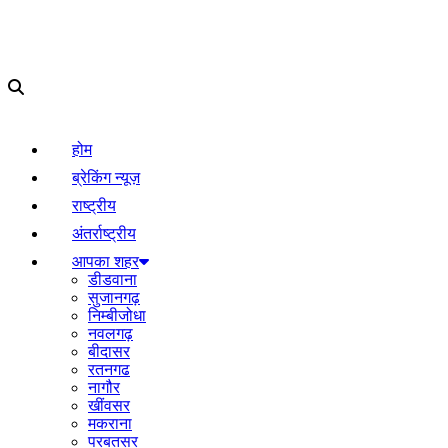
होम
ब्रेकिंग न्यूज़
राष्ट्रीय
अंतर्राष्ट्रीय
आपका शहर
डीडवाना
सुजानगढ़
निम्बीजोधा
नवलगढ़
बीदासर
रतनगढ
नागौर
खींवसर
मकराना
परबतसर