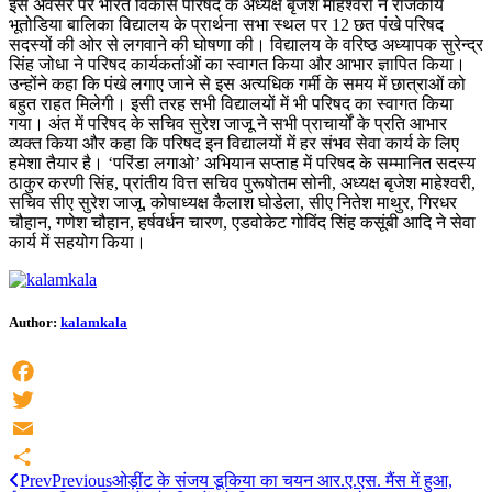
इस अवसर पर भारत विकास परिषद के अध्यक्ष बृजेश माहेश्वरी ने राजकीय
भूतोडिया बालिका विद्यालय के प्रार्थना सभा स्थल पर 12 छत पंखे परिषद
सदस्यों की ओर से लगवाने की घोषणा की। विद्यालय के वरिष्ठ अध्यापक सुरेन्द्र
सिंह जोधा ने परिषद कार्यकर्ताओं का स्वागत किया और आभार ज्ञापित किया।
उन्होंने कहा कि पंखे लगाए जाने से इस अत्यधिक गर्मी के समय में छात्राओं को
बहुत राहत मिलेगी। इसी तरह सभी विद्यालयों में भी परिषद का स्वागत किया
गया। अंत में परिषद के सचिव सुरेश जाजू ने सभी प्राचार्यों के प्रति आभार
व्यक्त किया और कहा कि परिषद इन विद्यालयों में हर संभव सेवा कार्य के लिए
हमेशा तैयार है। ‘परिंडा लगाओ’ अभियान सप्ताह में परिषद के सम्मानित सदस्य
ठाकुर करणी सिंह, प्रांतीय वित्त सचिव पुरूषोतम सोनी, अध्यक्ष बृजेश माहेश्वरी,
सचिव सीए सुरेश जाजू, कोषाध्यक्ष कैलाश घोडेला, सीए नितेश माथुर, गिरधर
चौहान, गणेश चौहान, हर्षवर्धन चारण, एडवोकेट गोविंद सिंह कसूंबी आदि ने सेवा
कार्य में सहयोग किया।
Author:
kalamkala
Facebook
Twitter
Email
Prev
Previous
ओड़ींट के संजय डूकिया का चयन आर.ए.एस. मैंस में हुआ,
Share