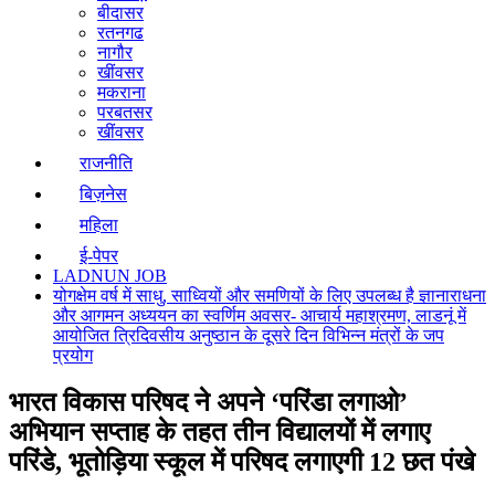
बीदासर
रतनगढ
नागौर
खींवसर
मकराना
परबतसर
खींवसर
राजनीति
बिज़नेस
महिला
ई-पेपर
LADNUN JOB
योगक्षेम वर्ष में साधु, साध्वियों और समणियों के लिए उपलब्ध है ज्ञानाराधना
और आगमन अध्ययन का स्वर्णिम अवसर- आचार्य महाश्रमण, लाडनूं में
आयोजित त्रिदिवसीय अनुष्ठान के दूसरे दिन विभिन्न मंत्रों के जप
प्रयोग
भारत विकास परिषद ने अपने ‘परिंडा लगाओ’
अभियान सप्ताह के तहत तीन विद्यालयों में लगाए
परिंडे, भूतोड़िया स्कूल में परिषद लगाएगी 12 छत पंखे