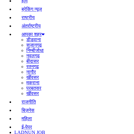
होम
ब्रेकिंग न्यूज़
राष्ट्रीय
अंतर्राष्ट्रीय
आपका शहर
डीडवाना
सुजानगढ़
निम्बीजोधा
नवलगढ़
बीदासर
रतनगढ
नागौर
खींवसर
मकराना
परबतसर
खींवसर
राजनीति
बिज़नेस
महिला
ई-पेपर
LADNUN JOB