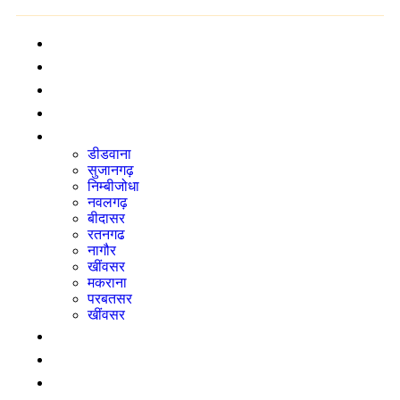
होम
ब्रेकिंग न्यूज़
राष्ट्रीय
अंतर्राष्ट्रीय
आपका शहर
डीडवाना
सुजानगढ़
निम्बीजोधा
नवलगढ़
बीदासर
रतनगढ
नागौर
खींवसर
मकराना
परबतसर
खींवसर
राजनीति
बिज़नेस
महिला