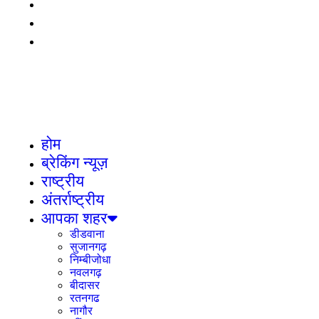
ई-पेपर
LADNUN JOB
योगक्षेम वर्ष में साधु, साध्वियों और समणियों के लिए
उपलब्ध है ज्ञानाराधना और आगमन अध्ययन का
स्वर्णिम अवसर- आचार्य महाश्रमण, लाडनूं में
आयोजित त्रिदिवसीय अनुष्ठान के दूसरे दिन
विभिन्न मंत्रों के जप प्रयोग
होम
ब्रेकिंग न्यूज़
राष्ट्रीय
अंतर्राष्ट्रीय
आपका शहर
डीडवाना
सुजानगढ़
निम्बीजोधा
नवलगढ़
बीदासर
रतनगढ
नागौर