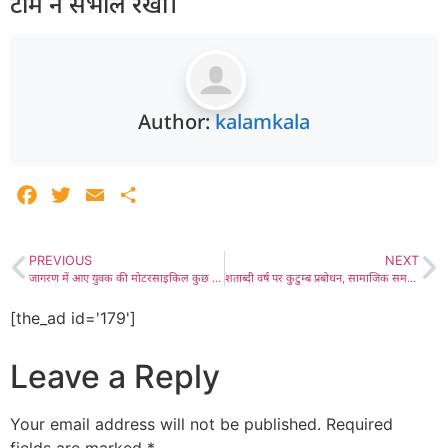
टीम ने संभाले रखा‌।
Author:
kalamkala
Facebook
Twitter
Email
Share
PREVIOUS
NEXT
जागरण में आए युवक की मोटरसाइकिल कुछ ही घंटों में चोरों ने उड़ाई, समना गांव में राजल बाईसा मंदिर में रात्रि भजन गायन में बाइक लेकर आया था युवक
शताब्दी वर्ष पर कुटुम्ब प्रबोधन, सामाजिक समरसता, पर्यावरण जागरण, स्वदेशी का भाव एवं नागरिक कर्तव्य पर संघ कर रहा है जन जागरण- महावीर आसोपा, लाडनूं की 6 बस्तियों से विजयादशमी पर निकला अलग-अलग पथ संचलन, फिर हुआ संगम, शहरवासियों ने किया जगह-जगह भावभीना स्वागत
[the_ad id='179']
Leave a Reply
Your email address will not be published.
Required