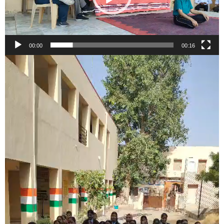
00:00
00:16
Video
Player