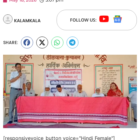
May 18, 2026
3:07 pm
FOLLOW US:
KALAMKALA
SHARE:
[responsivevoice_button voice="Hindi Female"]