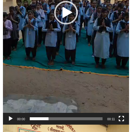
00:00
00:11
Video