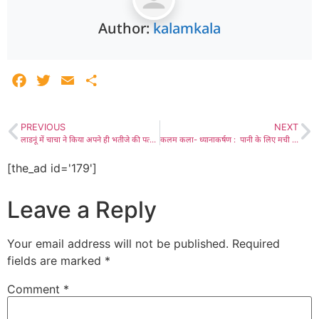
Author:
kalamkala
Facebook
Twitter
Email
Share
PREVIOUS
NEXT
लाडनूं में चाचा ने किया अपने ही भतीजे की पत्नी के साथ लगातार तीन माह तक दुष्कर्म, फरार आरोपी को पुलिस ने अहमदाबाद पहुंचकर किया गिरफ्तार, गहन पूछताछ जारी
कलम कला- ध्यानाकर्षण : पानी के लिए मची लाडनूं में भारी त्राहि-त्राहि- दस-दस दिनों तक न पानी की सप्लाई है और न नजर आता है कहीं दूर-दूर तक कोई टैंकर, पेयजल संकट भीषण बन कर उभरा
[the_ad id='179']
Leave a Reply
Your email address will not be published.
Required
fields are marked
*
Comment
*