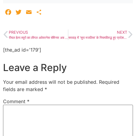
Facebook
Twitter
Email
Share
PREVIOUS
NEXT
रीयल हेल्प ब्यूरो का लीगल अवेयरनेस सेमिनार अब आगामी 13 अप्रेल को होगा, राष्ट्रीय स्तर पर आयोज्य सेमिनार में रेस्पेक्ट फीमेल, साइबर क्राइम और एनीमल क्रुएल्टी आदि होंगे विचारणीय विषय
सरवाड़ में ‘सुरा मजलिस’ के नियमविरुद्ध हुए प्रदेश स्तरीय (सुबाई) चुनाव को लेकर जमीअत अहले हदीस में आया उबाल, लाडनूं में आयोजित प्रदेशस्तरीय बैठक में मनमानी को लेकर जमकर हुआ विरोध, मनमाने पदाधिकारियों को हटाने और फिर से चुनाव करवाने की मांग, 15 सदस्यीय कमेटी करेगी दिल्ली कूच
[the_ad id='179']
Leave a Reply
Your email address will not be published.
Required
fields are marked
*
Comment
*