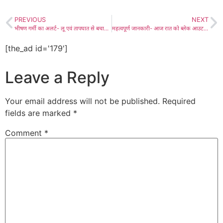
PREVIOUS
NEXT
भीषण गर्मी का अलर्ट- लू एवं तापघात से बचाव के लिए स्वास्थ्य विभाग सतर्क, जारी की एडवाइजरी, चिकित्सा संस्थानों में आवश्यक व्यवस्थाएं सुनिश्चित करने के निर्देश
महत्वपूर्ण जानकारी- आज रात को ब्लेक आउट की घोषणा, हवाई हमले की सूचना पर मुस्तैद एजेंसियों ने किए सफलता पूर्वक राहत और बचाव के कार्य
[the_ad id='179']
Leave a Reply
Your email address will not be published.
Required
fields are marked
*
Comment
*