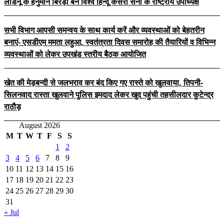
लाडनूं के हनुमान बिरड़ा बने विश्व हिन्दू केसरी सेना के राष्ट्रीय उपाध्यक्ष
सभी विभाग आपसी समन्वय के साथ कार्य करें और व्यवस्थाओं को बेहतरीन
बनाएं- एसडीएम ममता लहुआ, स्वतंत्रता दिवस समारोह की तैयारियों व विभिन्न
व्यवस्थाओं को लेकर उपखंड स्तरीय बैठक आयोजित
खेत की मेड़बन्दी से जलभराव कर बंद किए गए रास्ते को खुलवाया, तिपनी-
सिलनवाद रास्ता खुलवाने पुलिस इमदाद लेकर खुद पहुंची तहसीलदार कुटेन्द्र
राठौड़
August 2026
M
T
W
T
F
S
S
1
2
3
4
5
6
7
8
9
10
11
12
13
14
15
16
17
18
19
20
21
22
23
24
25
26
27
28
29
30
31
« Jul