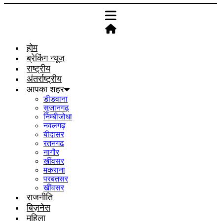
होम
ब्रेकिंग न्यूज़
राष्ट्रीय
अंतर्राष्ट्रीय
आपका शहर
डीडवाना
सुजानगढ़
निम्बीजोधा
नवलगढ़
बीदासर
रतनगढ
नागौर
खींवसर
मकराना
परबतसर
खींवसर
राजनीति
बिज़नेस
महिला