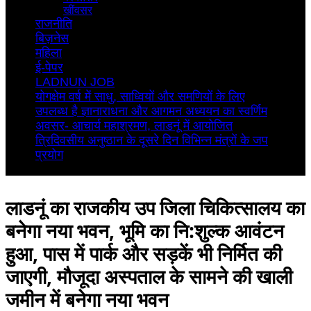
खींवसर
राजनीति
बिज़नेस
महिला
ई-पेपर
LADNUN JOB
योगक्षेम वर्ष में साधु, साध्वियों और समणियों के लिए
उपलब्ध है ज्ञानाराधना और आगमन अध्ययन का स्वर्णिम
अवसर- आचार्य महाश्रमण, लाडनूं में आयोजित
त्रिदिवसीय अनुष्ठान के दूसरे दिन विभिन्न मंत्रों के जप
प्रयोग
लाडनूं का राजकीय उप जिला चिकित्सालय का
बनेगा नया भवन, भूमि का नि:शुल्क आवंटन
हुआ, पास में पार्क और सड़कें भी निर्मित की
जाएगी, मौजूदा अस्पताल के सामने की खाली
जमीन में बनेगा नया भवन