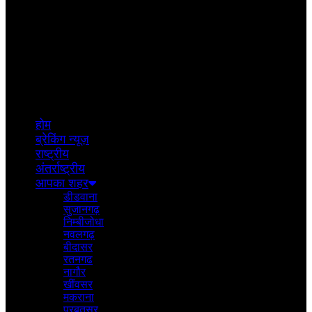
होम
ब्रेकिंग न्यूज़
राष्ट्रीय
अंतर्राष्ट्रीय
आपका शहर
डीडवाना
सुजानगढ़
निम्बीजोधा
नवलगढ़
बीदासर
रतनगढ
नागौर
खींवसर
मकराना
परबतसर