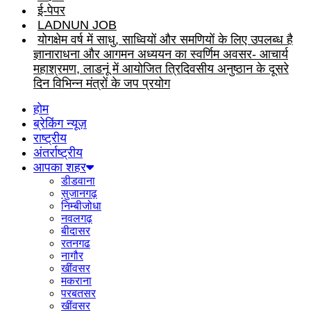
ई-पेपर
LADNUN JOB
योगक्षेम वर्ष में साधु, साध्वियों और समणियों के लिए उपलब्ध है
ज्ञानाराधना और आगमन अध्ययन का स्वर्णिम अवसर- आचार्य
महाश्रमण, लाडनूं में आयोजित त्रिदिवसीय अनुष्ठान के दूसरे
दिन विभिन्न मंत्रों के जप प्रयोग
होम
ब्रेकिंग न्यूज़
राष्ट्रीय
अंतर्राष्ट्रीय
आपका शहर
डीडवाना
सुजानगढ़
निम्बीजोधा
नवलगढ़
बीदासर
रतनगढ
नागौर
खींवसर
मकराना
परबतसर
खींवसर