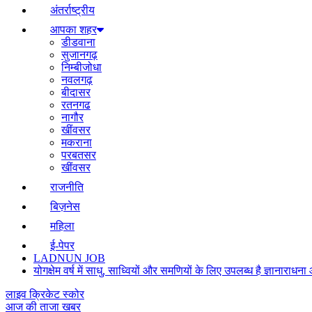
अंतर्राष्ट्रीय
आपका शहर
डीडवाना
सुजानगढ़
निम्बीजोधा
नवलगढ़
बीदासर
रतनगढ
नागौर
खींवसर
मकराना
परबतसर
खींवसर
राजनीति
बिज़नेस
महिला
ई-पेपर
LADNUN JOB
योगक्षेम वर्ष में साधु, साध्वियों और समणियों के लिए उपलब्ध है ज्ञानार
लाइव क्रिकेट स्कोर
आज की ताजा खबर