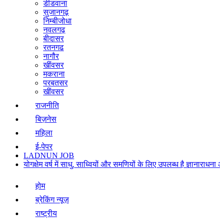
डीडवाना
सुजानगढ़
निम्बीजोधा
नवलगढ़
बीदासर
रतनगढ
नागौर
खींवसर
मकराना
परबतसर
खींवसर
राजनीति
बिज़नेस
महिला
ई-पेपर
LADNUN JOB
योगक्षेम वर्ष में साधु, साध्वियों और समणियों के लिए उपलब्ध है ज्ञानार
होम
ब्रेकिंग न्यूज़
राष्ट्रीय